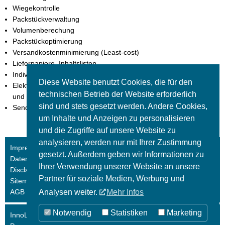
Wiegekontrolle
Packstückverwaltung
Volumenberechung
Packstückoptimierung
Versandkostenminimierung (Least-cost)
Lieferpapiere, Inhaltslisten
Individuelle Etikettierung (Fulfillment)
Diese Website benutzt Cookies, die für den
Elektronische Daten-Übertragung zu Speditionen, Frachtführern
technischen Betrieb der Website erforderlich
und KEP-Diensten. (DFÜ / EDI)
sind und stets gesetzt werden. Andere Cookies,
Sendungsverfolgung
um Inhalte und Anzeigen zu personalisieren
und die Zugriffe auf unsere Website zu
analysieren, werden nur mit Ihrer Zustimmung
Impressum
gesetzt. Außerdem geben wir Informationen zu
Datenschutz
Ihrer Verwendung unserer Website an unsere
Disclaimer
Partner für soziale Medien, Werbung und
Sitemap
Analysen weiter.
Mehr Infos
AGB
Notwendig
Statistiken
Marketing
InnoLOG® GmbH 2026