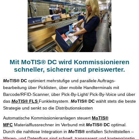
Mit MoTIS® DC wird Kommissionieren
schneller, sicherer und preiswerter.
Mo
TIS® DC
optimiert mehrstufige und parallele Auftrags-
bearbeitung über Picklisten, über mobile Handterminals mit
Barcode/RFID-Scanner, über Pick-By-Light/ Pick-By-Voice und über
das
Mo
TIS® FLS
Funkleitsystem.
Mo
TIS® DC
wählt stets die beste
Strategie und senkt so die Distributionskosten
Automatische Kommissionieranlagen steuert
MoTIS®
MFC
Materialflussrechner im Verbund mit
Mo
TIS® DC
optimal.
Durch die nahtlose Integration in
Mo
TIS®
entfallen Schnittstellen –
Waren- und Datenfluss sind schnell, transparent und kostengünstig.